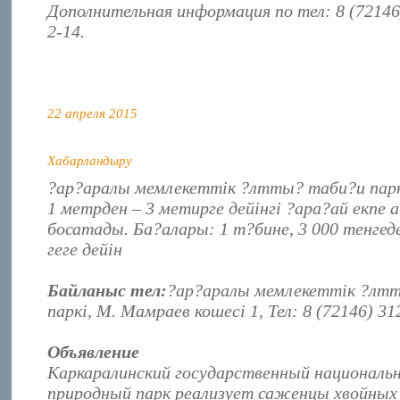
Дополнительная информация по тел: 8 (72146)
2-14.
22 апреля 2015
Хабарландыру
?ар?аралы мемлекеттік ?лтты? таби?и парк
1 метрден – 3 метирге дейінгі ?ара?ай екпе
босатады. Ба?алары: 1 т?бине, 3 000 тенгеде
геге дейін
Байланыс тел:
?ар?аралы мемлекеттік ?лт
паркі, М. Мамраев кошесі 1, Тел: 8 (72146) 31
Объявление
Каркаралинский государственный националь
природный парк реализует саженцы хвойных 