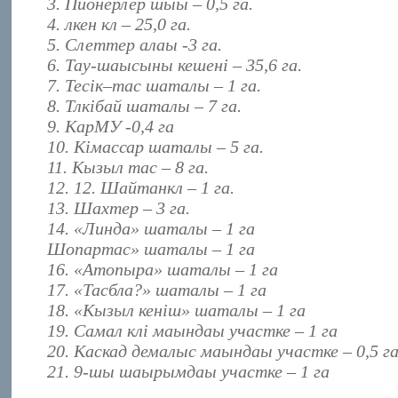
3. Пионерлер шыы – 0,5 га.
4. лкен кл – 25,0 га.
5. Слеттер алаы -3 га.
6. Тау-шаысыны кешені – 35,6 га.
7. Тесік–тас шаталы – 1 га.
8. Тлкібай шаталы – 7 га.
9. КарМУ -0,4 га
10. Кімассар шаталы – 5 га.
11. Кызыл тас – 8 га.
12. 12. Шайтанкл – 1 га.
13. Шахтер – 3 га.
14. «Линда» шаталы – 1 га
Шопартас
»
шаталы
– 1 га
16. «Атопыра» шаталы – 1 га
17. «Тасбла?» шаталы – 1 га
18. «Кызыл кеніш» шаталы – 1 га
19. Самал клі маындаы участке – 1 га
20. Каскад демалыс маындаы участке – 0,5 г
21. 9-шы шаырымдаы участке – 1 га