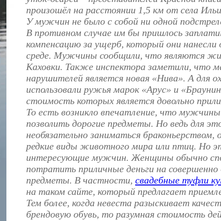
произошёл на расстоянии 1,5 км от села Ильи
У мужчин не было с собой ни одной подстре
В противном случае им бы пришлось заплат
компенсацию за ущерб, который они нанесл
среде. Мужчины сообщили, что являются ж
Каховки. Также инспектора заметили, что 
нарушителей является новая «Нива». А для о
использовали ружья марок «Арус» и «Браунин
стоимость которых является довольно прили
То есть возникло впечатление, что мужчины
позволить дорогие предметы. Но ведь для это
необязательно заниматься браконьерством, 
редкие виды животного мира или птиц. Но э
интересующие мужчин. Женщины обычно сп
потратить приличные деньги на совершенно 
предметы. В частности,
свадебные туфли к
на таком сайте, который предлагает приемл
Тем более, когда невеста разыскивает качес
брендовую обувь, то разумная стоимость де