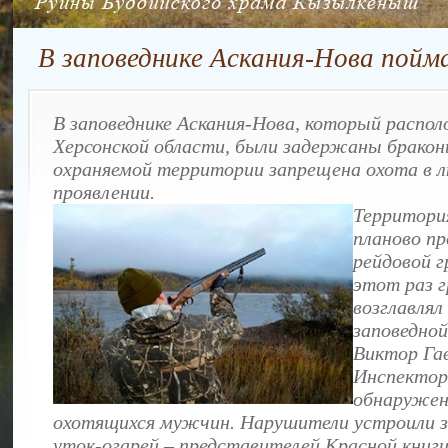
В заповеднике Аскания-Нова пойм
В заповеднике Аскания-Нова, который распол
Херсонской области, были задержаны бракон
охраняемой территории запрещена охота в л
проявлении.
Территори
планово п
рейдовой г
этот раз г
возглавлял
заповедно
Виктор Гав
Инспектор
обнаружен
охотящихся мужчин. Нарушители устроили з
уток-огарей – представителей Красной книг